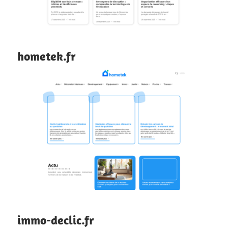
hometek.fr
immo-declic.fr