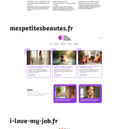
mespetitesbeautes.fr
i-love-my-job.fr