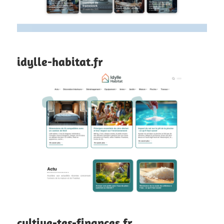
idylle-habitat.fr
cultive-tes-finances.fr