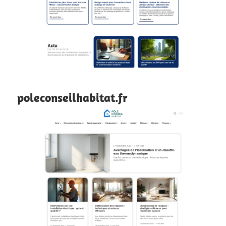
poleconseilhabitat.fr