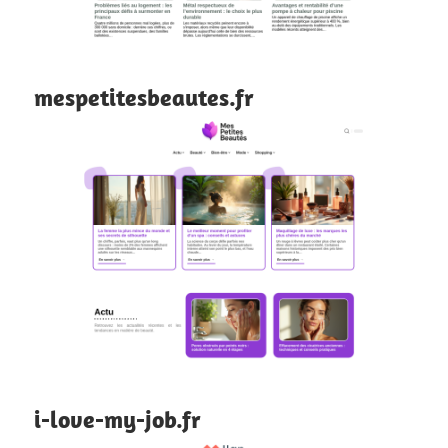
mespetitesbeautes.fr
i-love-my-job.fr