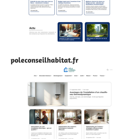
poleconseilhabitat.fr