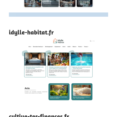
idylle-habitat.fr
cultive-tes-finances.fr