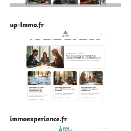
up-immo.fr
immoexperience.fr