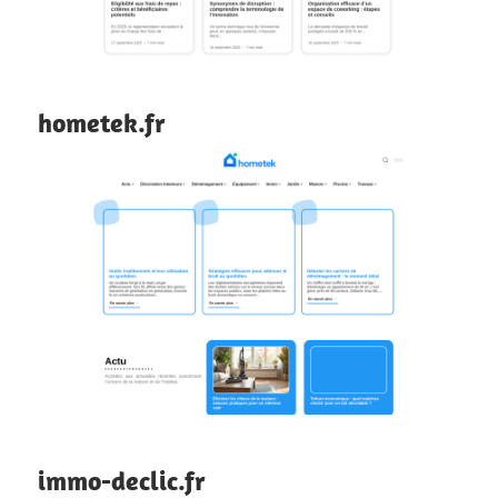
hometek.fr
immo-declic.fr