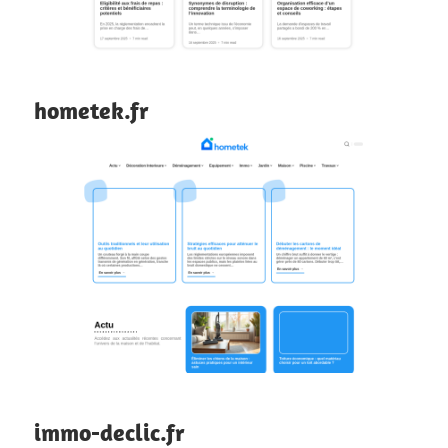
hometek.fr
immo-declic.fr