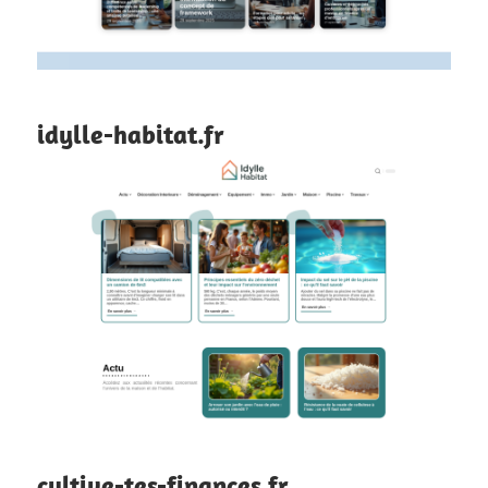
idylle-habitat.fr
cultive-tes-finances.fr