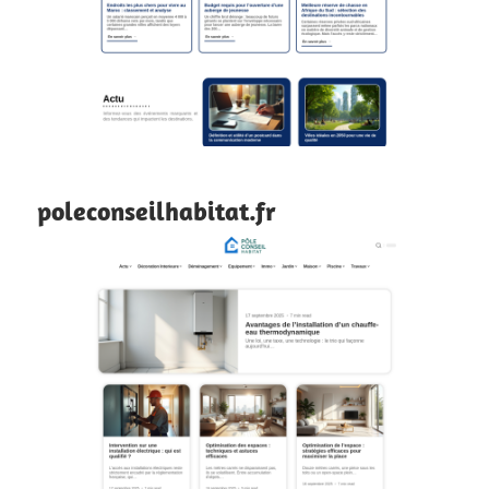
poleconseilhabitat.fr