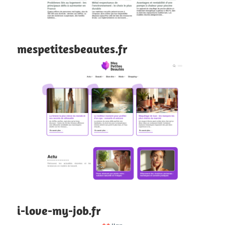
mespetitesbeautes.fr
i-love-my-job.fr