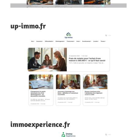
up-immo.fr
immoexperience.fr